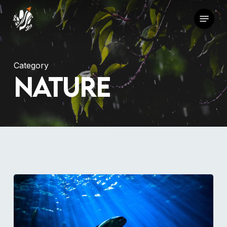
Skip
Menu
to
main
content
Category
Nature