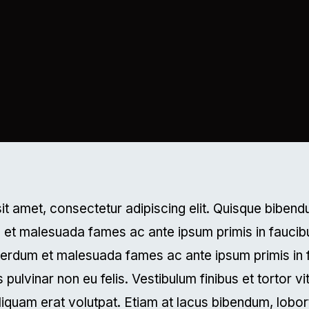
it amet, consectetur adipiscing elit. Quisque bibe
um et malesuada fames ac ante ipsum primis in faucib
terdum et malesuada fames ac ante ipsum primis in 
us pulvinar non eu felis. Vestibulum finibus et tortor v
liquam erat volutpat. Etiam at lacus bibendum, lobort