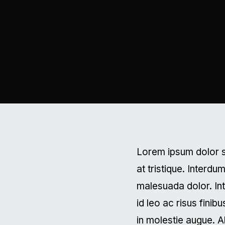
Lorem ipsum dolor s
at tristique. Interd
malesuada dolor. In
id leo ac risus finib
in molestie augue. A