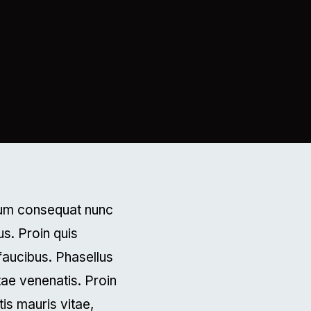
ndum consequat nunc
us. Proin quis
faucibus. Phasellus
itae venenatis. Proin
is mauris vitae,