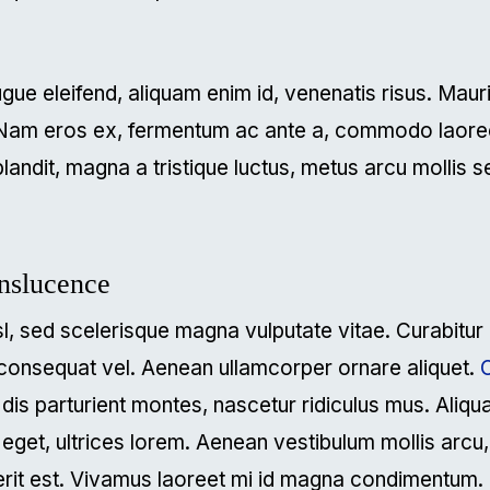
gue eleifend, aliquam enim id, venenatis risus. Maur
 Nam eros ex, fermentum ac ante a, commodo laoreet
blandit, magna a tristique luctus, metus arcu mollis 
nslucence
isl, sed scelerisque magna vulputate vitae. Curabitur
 consequat vel. Aenean ullamcorper ornare aliquet.
O
 dis parturient montes, nascetur ridiculus mus. Ali
 eget, ultrices lorem. Aenean vestibulum mollis arcu,
erit est. Vivamus laoreet mi id magna condimentum.