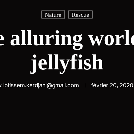
Nature
Rescue
 alluring worl
jellyfish
y
ibtissem.kerdjani@gmail.com
février 20, 2020